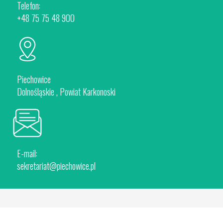
Plany Zagospodarowania przestrzennego
Telefon:
Studium
+48 75 75 48 900
Przetargi
Piechowice
Dolnośląskie , Powiat Karkonoski
E-mail:
sekretariat@piechowice.pl
Designed by
Adam Szumowski
.