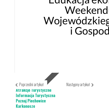
Projekty UE
Piechowice i Steinigtwolmsdorf
Piechowice- Demitz Thumitz
Drogi do szkła i granitu
Dla Turysty
Poprzedni artykuł
Następny artykuł
Atrakcje Turystyczne
Informacja Turystyczna
Poznaj Piechowice
Karkonosze