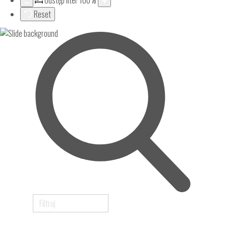
Odstęp liter
100
%
Reset