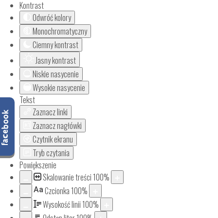
Kontrast
Odwróć kolory
Monochromatyczny
Ciemny kontrast
Jasny kontrast
Niskie nasycenie
Wysokie nasycenie
Tekst
Zaznacz linki
Zaznacz nagłówki
Czytnik ekranu
Tryb czytania
Powiększenie
Skalowanie treści
100
%
Aa
Czcionka
100
%
Wysokość linii
100
%