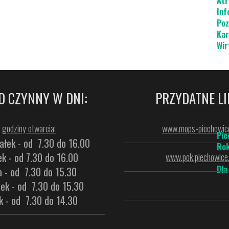
Atr
Inf
Poz
Kar
Wir
D CZYNNY W DNI:
PRZYDATNE LI
godziny otwarcia:
www.mops-piechowice
Pie
ałek - od 7.30 do 16.00
Rok
k - od 7.30 do 16.00
www.pok.piechowice.
Dla
a - od 7.30 do 15.30
ek - od 7.30 do 15.30
k - od 7.30 do 14.30