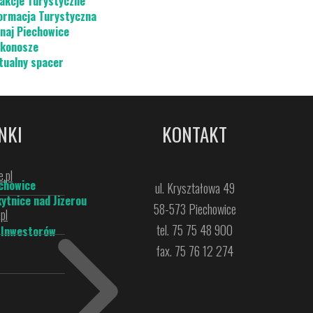
akcje Turystyczne
ormacja Turystyczna
naj Piechowice
konosze
tualny spacer
NKI
KONTAKT
.pl
chowice
ul. Kryształowa 49
ytnice nad Jizerou
58-573 Piechowice
pl
tel. 75 75 48 900
 Inwestorów
fax. 75 76 12 274