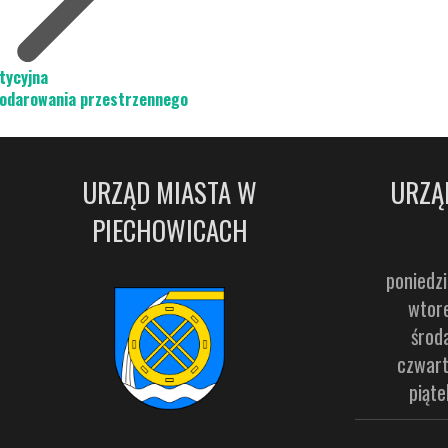
tycyjna
podarowania przestrzennego
URZĄD MIASTA W
URZĄ
PIECHOWICACH
poniedzi
wtore
środ
czwart
piąte