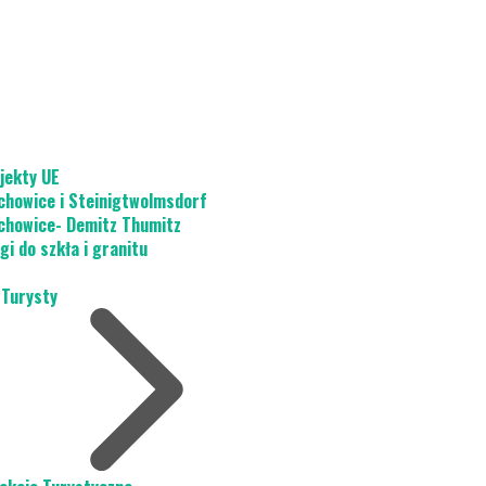
jekty UE
chowice i Steinigtwolmsdorf
chowice- Demitz Thumitz
gi do szkła i granitu
 Turysty