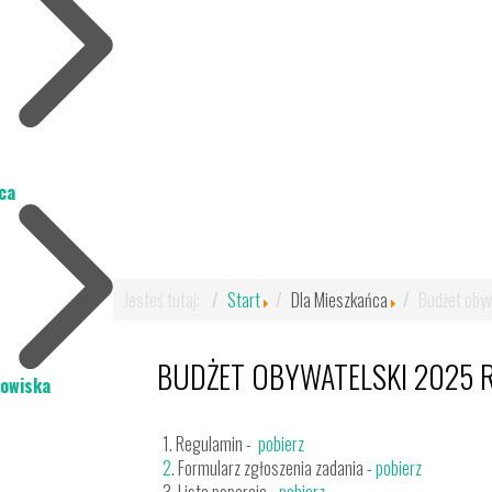
ca
Jesteś tutaj:
Start
Dla Mieszkańca
Budżet obyw
BUDŻET OBYWATELSKI 2025 
dowiska
1. Regulamin -
pobierz
2
. Formularz zgłoszenia zadania -
pobierz