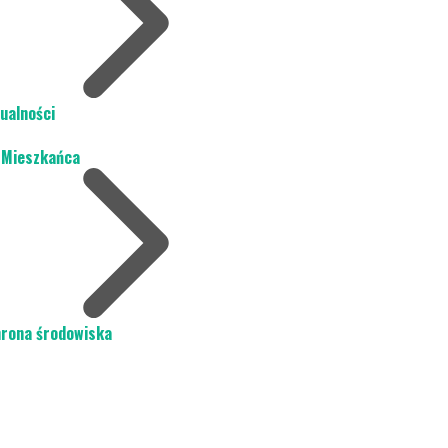
ualności
 Mieszkańca
rona środowiska