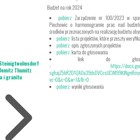
Budżet na rok 2024
pobierz
Zarządzenie nr 100/2023 w spaw
Piechowic o harmonogramie prac nad budżet
środków przeznaczonych na realizację budżetu ob
pobierz
lista projektów, które przeszły weryfi
pobierz
opis zgłoszonych projektów
pobierz
karta do głosowania
link do głosowan
 Steinigtwolmsdorf
-
https://docs.g
Demitz Thumitz
sghajZ5hR2D1QAOa39dsDVCcsUCWI99KJNgnRmy
a i granitu
vc=0&c=0&w=1&flr=0
pobierz
wyniki głosowania