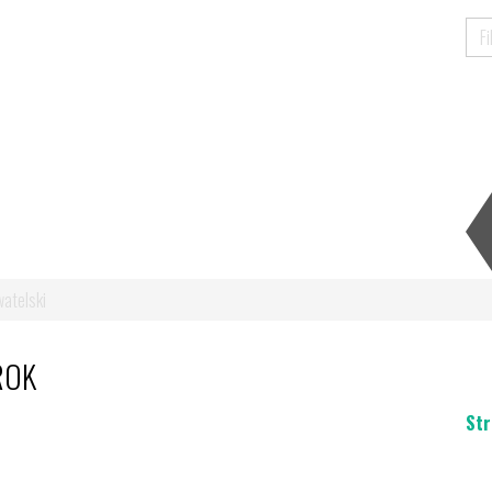
atelski
ROK
Str