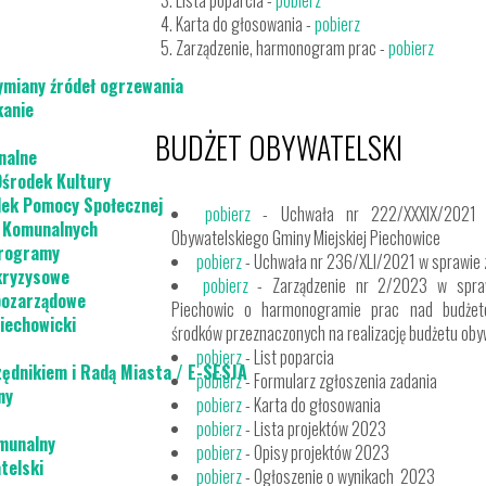
3. Lista poparcia -
pobierz
4. Karta do głosowania -
pobierz
5. Zarządzenie, harmonogram prac -
pobierz
ymiany źródeł ogrzewania
kanie
BUDŻET OBYWATELSKI
nalne
Ośrodek Kultury
dek Pomocy Społecznej
pobierz
- Uchwała nr 222/XXXIX/2021 
g Komunalnych
Obywatelskiego Gminy Miejskiej Piechowice
programy
pobierz
- Uchwała nr 236/XLI/2021 w sprawie
kryzysowe
pobierz
- Zarządzenie nr 2/2023 w spraw
pozarządowe
Piechowic o harmonogramie prac nad budżet
iechowicki
środków przeznaczonych na realizację budżetu ob
pobierz
- List poparcia
zędnikiem i Radą Miasta / E-SESJA
pobierz
- Formularz zgłoszenia zadania
ny
pobierz
- Karta do głosowania
pobierz
- Lista projektów 2023
munalny
pobierz
- Opisy projektów 2023
telski
pobierz
- Ogłoszenie o wynikach 2023