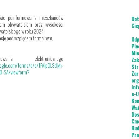
ie poinformowania mieszkańców
Dot
em obywatelskim oraz wysokości
Cie
ywatelskiego w roku 2024
kację pod względem formalnym.
Odp
Pie
Mie
ia elektronicznego
Zak
oogle.com/forms/d/e/1FAIpQLSdIyh-
Str
0-SA/viewform?
Zar
org
Inf
e-U
Kon
Waż
Dos
Cme
Bud
Pro