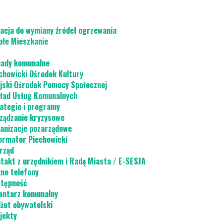
acja do wymiany źródeł ogrzewania
płe Mieszkanie
ady komunalne
chowicki Ośrodek Kultury
jski Ośrodek Pomocy Społecznej
ład Usług Komunalnych
ategie i programy
ządzanie kryzysowe
anizacje pozarządowe
ormator Piechowicki
rząd
takt z urzędnikiem i Radą Miasta / E-SESJA
ne telefony
tępność
ntarz komunalny
żet obywatelski
jekty