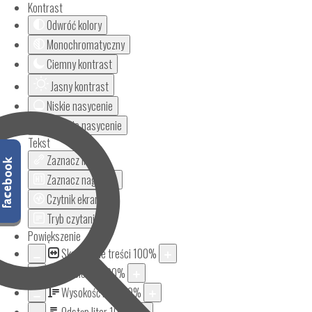
Kontrast
Odwróć kolory
Monochromatyczny
Ciemny kontrast
Jasny kontrast
Niskie nasycenie
Wysokie nasycenie
Tekst
Zaznacz linki
Zaznacz nagłówki
Czytnik ekranu
Tryb czytania
Powiększenie
Skalowanie treści
100
%
Aa
Czcionka
100
%
Wysokość linii
100
%