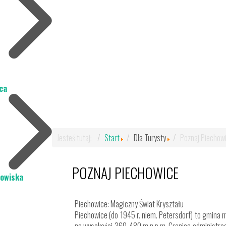
ca
Jesteś tutaj:
Start
Dla Turysty
Poznaj Piechow
POZNAJ PIECHOWICE
dowiska
Piechowice: Magiczny Świat Kryształu
Piechowice (do 1945 r. niem. Petersdorf) to gmina 