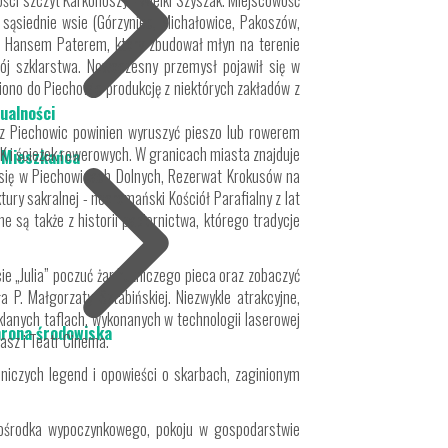
ości szczyt Karkonoszy - Wielki Szyszak. Miejscowość
 sąsiednie wsie (Górzyniec, Michałowice, Pakoszów,
 z Hansem Paterem, który zbudował młyn na terenie
wój szklarstwa. Nowoczesny przemysł pojawił się w
siono do Piechowic produkcję z niektórych zakładów z
ualności
 z Piechowic powinien wyruszyć pieszo lub rowerem
K i ścieżek rowerowych. W granicach miasta znajduje
 Mieszkańca
cy się w Piechowicach Dolnych, Rezerwat Krokusów na
tury sakralnej - neoromański Kościół Parafialny z lat
 są także z historii papiernictwa, którego tradycje
ie „Julia” poczuć żar hutniczego pieca oraz zobaczyć
 P. Małgorzaty Sztabińskiej. Niezwykle atrakcyjne,
zklanych taflach, wykonanych w technologii laserowej
rona środowiska
asz i Teatr Cinema.
emniczych legend i opowieści o skarbach, zaginionym
 ośrodka wypoczynkowego, pokoju w gospodarstwie