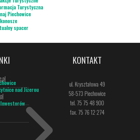
akcje Turystyczne
ormacja Turystyczna
naj Piechowice
konosze
tualny spacer
NKI
KONTAKT
.pl
chowice
ul. Kryształowa 49
ytnice nad Jizerou
58-573 Piechowice
pl
tel. 75 75 48 900
 Inwestorów
fax. 75 76 12 274