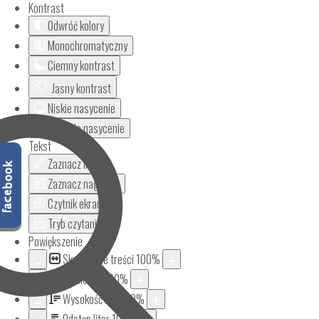
Kontrast
Odwróć kolory
Monochromatyczny
Ciemny kontrast
Jasny kontrast
Niskie nasycenie
Wysokie nasycenie
Tekst
Zaznacz linki
Zaznacz nagłówki
Czytnik ekranu
Tryb czytania
Powiększenie
Skalowanie treści
100
%
Aa
Czcionka
100
%
Wysokość linii
100
%