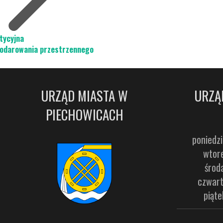
tycyjna
podarowania przestrzennego
URZĄD MIASTA W
URZĄ
PIECHOWICACH
poniedzi
wtore
środ
czwart
piąte