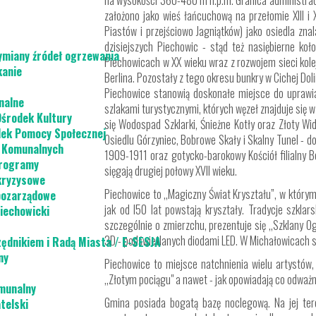
na wysokości 360-480 m n.p.m. Granica administracyj
założono jako wieś łańcuchową na przełomie XIII i
Piastów i przejściowo Jagniątków) jako osiedla z
dzisiejszych Piechowic - stąd też nasiębierne ko
ymiany źródeł ogrzewania
Piechowicach w XX wieku wraz z rozwojem sieci kolej
kanie
Berlina. Pozostały z tego okresu bunkry w Cichej Doli
Piechowice stanowią doskonałe miejsce do uprawia
nalne
szlakami turystycznymi, których węzeł znajduje się
Ośrodek Kultury
się Wodospad Szklarki, Śnieżne Kotły oraz Złoty Wi
dek Pomocy Społecznej
Osiedlu Górzyniec, Bobrowe Skały i Skalny Tunel - do
g Komunalnych
1909-1911 oraz gotycko-barokowy Kościół filialny B
programy
sięgają drugiej połowy XVII wieku.
kryzysowe
Piechowice to ,,Magiczny Świat Kryształu”, w którym
pozarządowe
jak od l50 lat powstają kryształy. Tradycje szkla
iechowicki
szczególnie o zmierzchu, prezentuje się ,,Szklany O
3D - podświetlanych diodami LED. W Michałowicach sw
zędnikiem i Radą Miasta / E-SESJA
ny
Piechowice to miejsce natchnienia wielu artystów, 
,,Złotym pociągu" a nawet - jak opowiadają co odważ
munalny
Gmina posiada bogatą bazę noclegową. Na jej te
telski