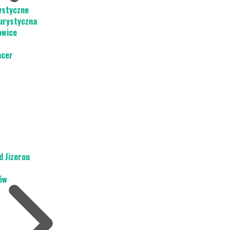
ystyczne
urystyczna
owice
acer
d Jizerou
ów