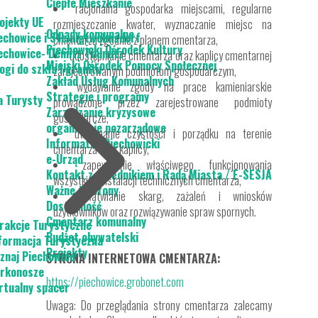
Ciepłe Mieszkanie
racjonalna gospodarka miejscami, regularne
ojekty UE
rozmieszczanie kwater, wyznaczanie miejsc na
Odpady komunalne
echowice i Steinigtwolmsdorf
cmentarzu zgodnie z planem cmentarza,
Piechowicki Ośrodek Kultury
echowice- Demitz Thumitz
udostępnianie cmentarza oraz kaplicy cmentarnej
Miejski Ośrodek Pomocy Społecznej
ogi do szkła i granitu
zarejestrowanym podmiotom gospodarczym,
Zakład Usług Komunalnych
wydawanie zgody na prace kamieniarskie
Strategie i programy
a Turysty
prowadzone przez zarejestrowane podmioty
Zarządzanie kryzysowe
gospodarcze,
organizacje pozarządowe
utrzymanie czystości i porządku na terenie
Informator Piechowicki
cmentarza oraz kaplicy,
e-Urząd
zapewnienie właściwego funkcjonowania
Kontakt z urzędnikiem i Radą Miasta / E-SESJA
wszystkich instalacji technicznych cmentarza,
Ważne telefony
załatwianie skarg, zażaleń i wniosków
Dostępność
użytkowników oraz rozwiązywanie spraw spornych.
Cmentarz komunalny
rakcje Turystyczne
Budżet obywatelski
formacja Turystyczna
Projekty
znaj Piechowice
STRONA INTERNETOWA CMENTARZA:
rkonosze
https://piechowice.grobonet.com
rtualny spacer
Uwaga: Do przeglądania strony cmentarza zalecamy