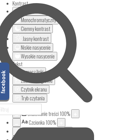
Kontrast
Odwróć kolory
Monochromatyczny
Ciemny kontrast
Jasny kontrast
Niskie nasycenie
Wysokie nasycenie
Tekst
Zaznacz linki
Zaznacz nagłówki
Czytnik ekranu
Tryb czytania
Powiększenie
Skalowanie treści
100
%
Aa
Czcionka
100
%
Wysokość linii
100
%