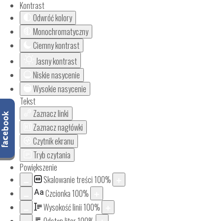
Kontrast
Odwróć kolory
Monochromatyczny
Ciemny kontrast
Jasny kontrast
Niskie nasycenie
Wysokie nasycenie
Tekst
Zaznacz linki
Zaznacz nagłówki
Czytnik ekranu
Tryb czytania
Powiększenie
Skalowanie treści
100
%
Aa
Czcionka
100
%
Wysokość linii
100
%