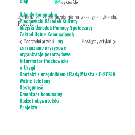
Ciepłe Mieszkanie
Odpady komunalne
Już teraz zapisz się bezpłatnie na wakacyjne dyktando.
Piechowicki Ośrodek Kultury
Powodzenia!
Miejski Ośrodek Pomocy Społecznej
Zakład Usług Komunalnych
Strategie i programy
Poprzedni artykuł
Następny artykuł
Zarządzanie kryzysowe
organizacje pozarządowe
Informator Piechowicki
e-Urząd
Kontakt z urzędnikiem i Radą Miasta / E-SESJA
Ważne telefony
Dostępność
Cmentarz komunalny
Budżet obywatelski
Projekty