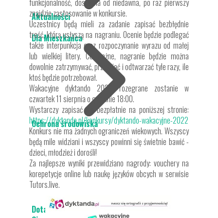
funkcjonalność, dostępna od niedawna, po raz pierwszy
znajdzie zastosowanie w konkursie.
Aktualności
Uczestnicy będą mieli za zadanie zapisać bezbłędnie
treść, którą usłyszą na nagraniu. Ocenie będzie podlegać
Dla Mieszkańca
także interpunkcja oraz rozpoczynanie wyrazu od małej
lub wielkiej litery. Co ważne, nagranie będzie można
dowolnie zatrzymywać, przewijać i odtwarzać tyle razy, ile
ktoś będzie potrzebował.
Wakacyjne dyktando 2022 rozegrane zostanie w
czwartek 11 sierpnia o godzinie 18:00.
Wystarczy zapisać się bezpłatnie na poniższej stronie:
https://dyktanda.pl/konkursy/dyktando-wakacyjne-2022
Ochrona środowiska
Konkurs nie ma żadnych ograniczeń wiekowych. Wszyscy
będą mile widziani i wszyscy powinni się świetnie bawić -
dzieci, młodzież i dorośli!
Za najlepsze wyniki przewidziano nagrody: vouchery na
korepetycje online lub naukę języków obcych w serwisie
Tutors.live.
Dotacja do wymiany źródeł ogrzewania