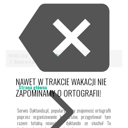
Jesteś tutaj:
Start
Aktualności
Nawet w trakcie wakacji nie zapominamy o ortografii!
NAWET W TRAKCIE WAKACJI NIE
Strona główna
ZAPOMINAMY O ORTOGRAFII!
Serwis Dyktanda.pl, popularyzujący znajomość ortografii
poprzez organizowanie konkursów, przygotował tym
razem totalną nowość - dyktando ze słuchu! Ta