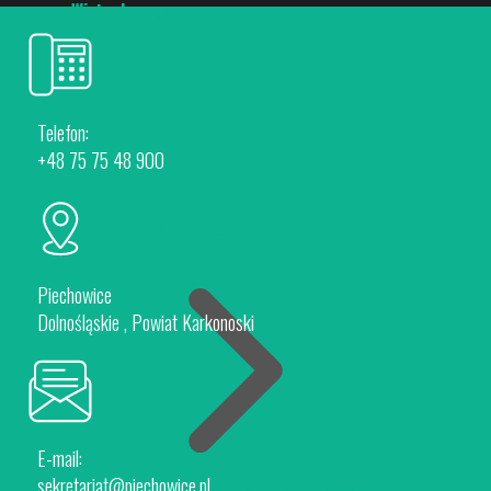
Wirtualny spacer
Telefon:
+48 75 75 48 900
Piechowice
Rokytnice nad Jizerou
Dla Inwestorów
Piechowice
Dolnośląskie , Powiat Karkonoski
E-mail:
Oferta Inwestycyjna
sekretariat@piechowice.pl