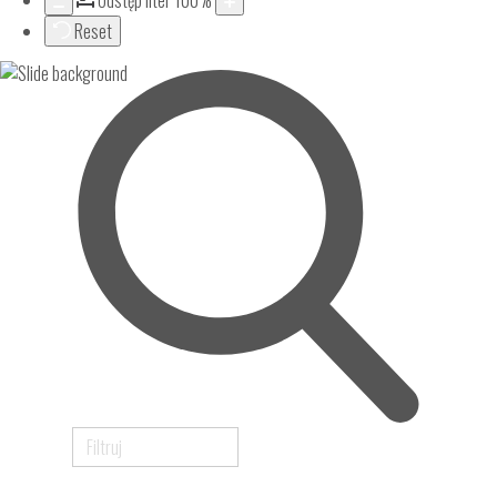
Odstęp liter
100
%
Reset