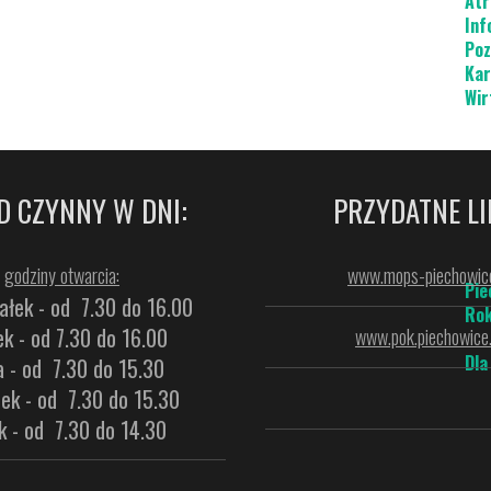
Atr
Inf
Poz
Kar
Wir
D CZYNNY W DNI:
PRZYDATNE LI
godziny otwarcia:
www.mops-piechowice
Pie
ałek - od 7.30 do 16.00
Rok
k - od 7.30 do 16.00
www.pok.piechowice.
Dla
a - od 7.30 do 15.30
ek - od 7.30 do 15.30
k - od 7.30 do 14.30