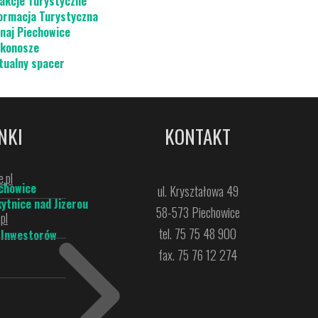
akcje Turystyczne
ormacja Turystyczna
naj Piechowice
konosze
tualny spacer
NKI
KONTAKT
.pl
chowice
ul. Kryształowa 49
ytnice nad Jizerou
58-573 Piechowice
pl
tel. 75 75 48 900
 Inwestorów
fax. 75 76 12 274