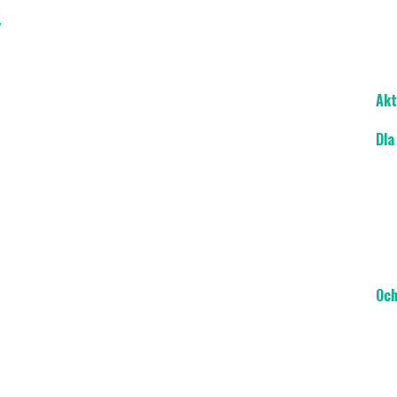
/
Akt
Dla
Och