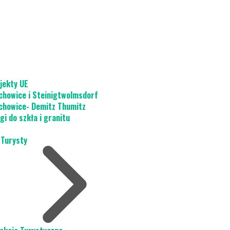
jekty UE
chowice i Steinigtwolmsdorf
chowice- Demitz Thumitz
gi do szkła i granitu
 Turysty