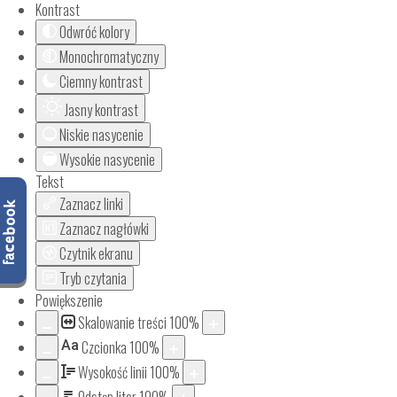
Kontrast
Odwróć kolory
Monochromatyczny
Ciemny kontrast
Jasny kontrast
Niskie nasycenie
Wysokie nasycenie
Tekst
Zaznacz linki
Zaznacz nagłówki
Czytnik ekranu
Tryb czytania
Powiększenie
Skalowanie treści
100
%
Aa
Czcionka
100
%
Wysokość linii
100
%