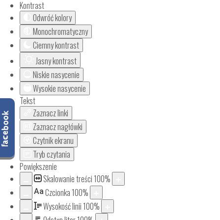
Kontrast
Odwróć kolory
Monochromatyczny
Ciemny kontrast
Jasny kontrast
Niskie nasycenie
Wysokie nasycenie
Tekst
Zaznacz linki
Zaznacz nagłówki
Czytnik ekranu
Tryb czytania
Powiększenie
Skalowanie treści
100
%
Aa
Czcionka
100
%
Wysokość linii
100
%