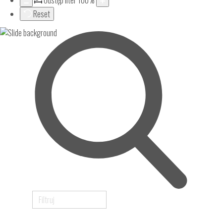
Odstęp liter
100
%
Reset