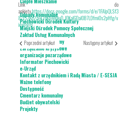
Ciepłe Mieszkanie
Link do
ankiety
https://docs.google.com/forms/d/e/1FAIpQLSf3
Odpady komunalne
8Zf52Kb2zx42dKbWIHjuD_JOKalGDaI0B7LDfmi0s2pHfg/v
Piechowicki Ośrodek Kultury
iewform
Miejski Ośrodek Pomocy Społecznej
Zakład Usług Komunalnych
Strategie i programy
Poprzedni artykuł
Następny artykuł
Zarządzanie kryzysowe
organizacje pozarządowe
Informator Piechowicki
e-Urząd
Kontakt z urzędnikiem i Radą Miasta / E-SESJA
Ważne telefony
Dostępność
Cmentarz komunalny
Budżet obywatelski
Projekty