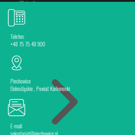
Wirtualny spacer
Telefon:
+48 75 75 48 900
Piechowice
Rokytnice nad Jizerou
Dla Inwestorów
Piechowice
Dolnośląskie , Powiat Karkonoski
E-mail:
Oferta Inwestycyjna
sekretariat@piechowice.pl