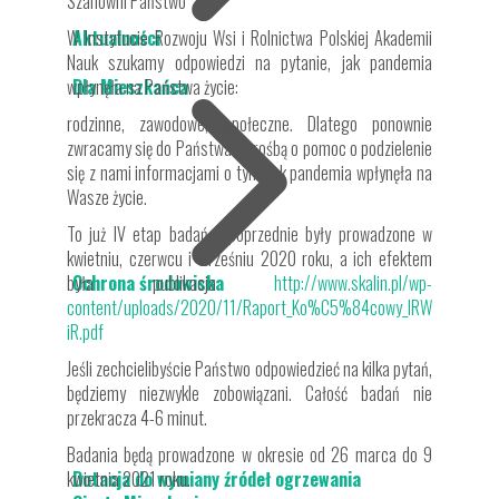
Szanowni Państwo
W Instytucie Rozwoju Wsi i Rolnictwa Polskiej Akademii
Aktualności
Nauk szukamy odpowiedzi na pytanie, jak pandemia
wpłynęła na Państwa życie:
Dla Mieszkańca
rodzinne, zawodowe, społeczne. Dlatego ponownie
zwracamy się do Państwa z prośbą o pomoc o podzielenie
się z nami informacjami o tym, jak pandemia wpłynęła na
Wasze życie.
To już IV etap badań - poprzednie były prowadzone w
kwietniu, czerwcu i wrześniu 2020 roku, a ich efektem
była publikacja
Ochrona środowiska
http://www.skalin.pl/wp-
content/uploads/2020/11/Raport_Ko%C5%84cowy_IRW
iR.pdf
Jeśli zechcielibyście Państwo odpowiedzieć na kilka pytań,
będziemy niezwykle zobowiązani. Całość badań nie
przekracza 4-6 minut.
Badania będą prowadzone w okresie od 26 marca do 9
kwietnia 2021 roku.
Dotacja do wymiany źródeł ogrzewania