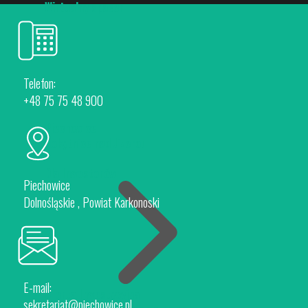
Wirtualny spacer
Telefon:
+48 75 75 48 900
Piechowice
Rokytnice nad Jizerou
Dla Inwestorów
Piechowice
Dolnośląskie , Powiat Karkonoski
E-mail:
Oferta Inwestycyjna
sekretariat@piechowice.pl