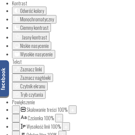
Kontrast
Odwróć kolory
Monochromatyczny
Ciemny kontrast
Jasny kontrast
Niskie nasycenie
Wysokie nasycenie
Tekst
Zaznacz linki
Zaznacz nagłówki
Czytnik ekranu
Tryb czytania
Powiększenie
Skalowanie treści
100
%
Aa
Czcionka
100
%
Wysokość linii
100
%