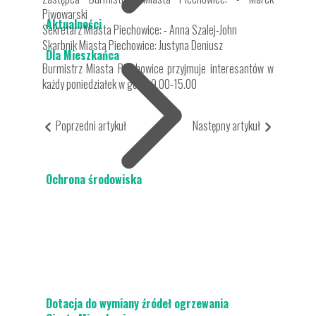
Piwowarski
Aktualności
Sekretarz Miasta Piechowice: - Anna Szalej-John
Skarbnik Miasta Piechowice: Justyna Deniusz
Dla Mieszkańca
Burmistrz Miasta Piechowice przyjmuje interesantów w
każdy poniedziałek w godz. 9.00-15.00
Poprzedni artykuł
Następny artykuł
Ochrona środowiska
Dotacja do wymiany źródeł ogrzewania