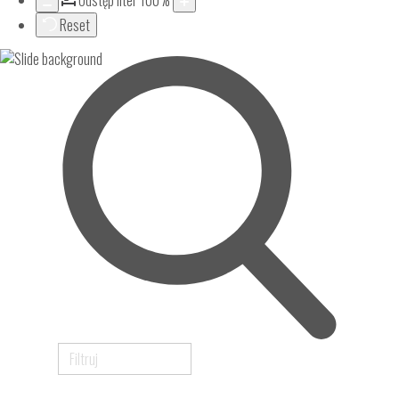
Odstęp liter
100
%
Reset