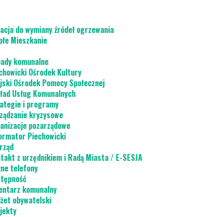
acja do wymiany źródeł ogrzewania
płe Mieszkanie
ady komunalne
chowicki Ośrodek Kultury
jski Ośrodek Pomocy Społecznej
ład Usług Komunalnych
ategie i programy
ządzanie kryzysowe
anizacje pozarządowe
ormator Piechowicki
rząd
takt z urzędnikiem i Radą Miasta / E-SESJA
ne telefony
tępność
ntarz komunalny
żet obywatelski
jekty