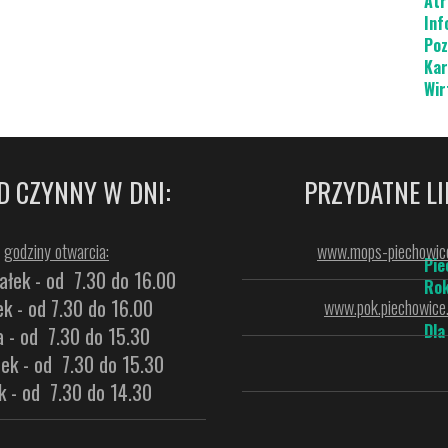
Atr
Inf
Poz
Kar
Wir
D CZYNNY W DNI:
PRZYDATNE LI
godziny otwarcia:
www.mops-piechowice
Pie
ałek - od 7.30 do 16.00
Rok
k - od 7.30 do 16.00
www.pok.piechowice.
Dla
a - od 7.30 do 15.30
ek - od 7.30 do 15.30
k - od 7.30 do 14.30