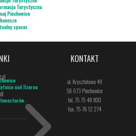
akcje Turystyczne
ormacja Turystyczna
naj Piechowice
konosze
tualny spacer
NKI
KONTAKT
.pl
chowice
ul. Kryształowa 49
ytnice nad Jizerou
58-573 Piechowice
pl
tel. 75 75 48 900
 Inwestorów
fax. 75 76 12 274