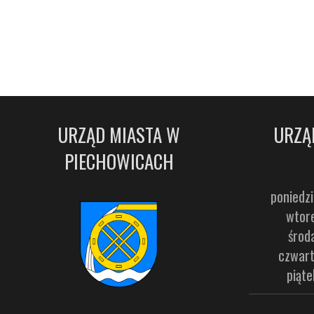
URZĄD MIASTA W
URZĄ
PIECHOWICACH
poniedzi
wtore
środ
czwart
piąte