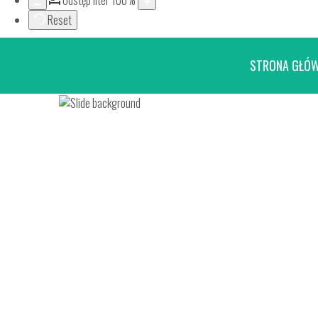
Odstęp liter
100
%
Reset
STRONA GŁÓ