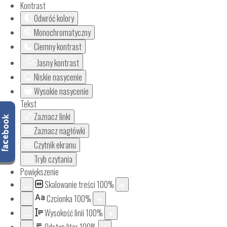
Kontrast
Odwróć kolory
Monochromatyczny
Ciemny kontrast
Jasny kontrast
Niskie nasycenie
Wysokie nasycenie
Tekst
Zaznacz linki
Zaznacz nagłówki
Czytnik ekranu
Tryb czytania
Powiększenie
Skalowanie treści
100
%
Aa
Czcionka
100
%
Wysokość linii
100
%