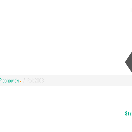
Piechowicki
Rok 2008
Str