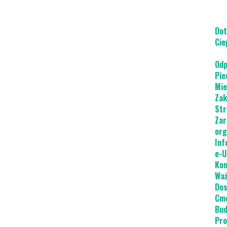
Dot
Cie
Odp
Pie
Mie
Zak
Str
Zar
org
Inf
e-U
Kon
Waż
Dos
Cme
Bud
Pro