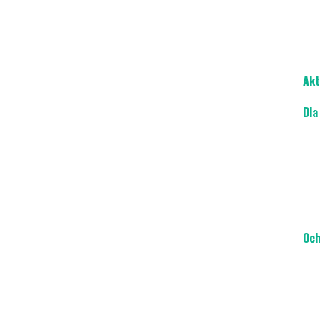
Akt
Dla
Och