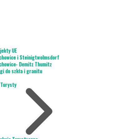
jekty UE
chowice i Steinigtwolmsdorf
chowice- Demitz Thumitz
gi do szkła i granitu
 Turysty