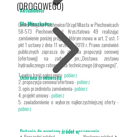
(DROGOWEGO)
Aktualności
Dla Mieszkańca
Gmina Miejska Piechowice/Urząd Miasta w Piechowicach
58-573 Piechowice, ul. Kryształowa 49 realizując
zamówienie poniżej progu, o którym mowa w art. 2 ust. 1
pkt 1 ustawy z dnia 11 września 2019 r. Prawo zamówień
publicznych zaprasza do złożenia propozycji cenowej
(ofertowej) na zadanie pn.:„Dostawa zestawu
hydraulicznego ratownictwa technicznego (drogowego)”.
1. pełna treść ogłoszenia-
pobierz
Ochrona środowiska
2. propozycja cenowa/ofertowa -
pobierz
3. opis przedmiotu zamówienia-
pobierz
4. projekt umowy -
pobierz
5. zawiadomienie o wyborze najkorzystniejszej oferty -
pobierz
Dotacja do wymiany źródeł ogrzewania