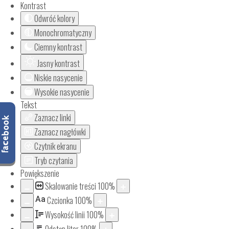
Kontrast
Odwróć kolory
Monochromatyczny
Ciemny kontrast
Jasny kontrast
Niskie nasycenie
Wysokie nasycenie
Tekst
Zaznacz linki
Zaznacz nagłówki
Czytnik ekranu
Tryb czytania
Powiększenie
Skalowanie treści
100
%
Aa
Czcionka
100
%
Wysokość linii
100
%