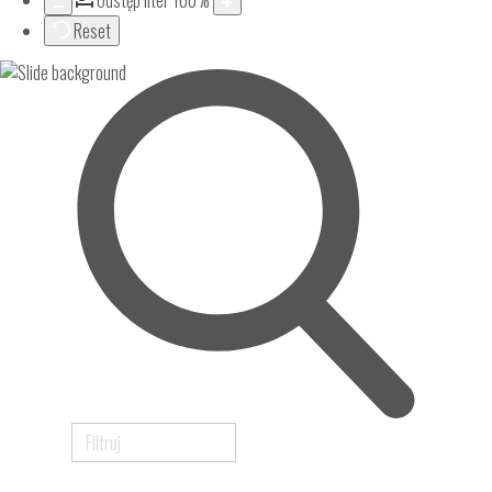
Odstęp liter
100
%
Reset