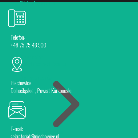
Wirtualny spacer
Telefon:
+48 75 75 48 900
Piechowice
Rokytnice nad Jizerou
Dla Inwestorów
Piechowice
Dolnośląskie , Powiat Karkonoski
E-mail:
Oferta Inwestycyjna
sekretariat@piechowice.pl