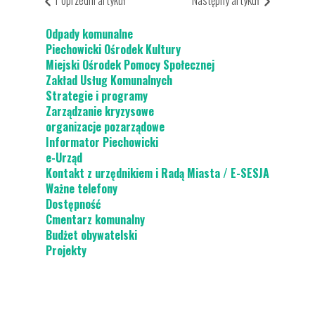
Poprzedni artykuł
Następny artykuł
Ciepłe Mieszkanie
Odpady komunalne
Piechowicki Ośrodek Kultury
Miejski Ośrodek Pomocy Społecznej
Zakład Usług Komunalnych
Strategie i programy
Zarządzanie kryzysowe
organizacje pozarządowe
Informator Piechowicki
e-Urząd
Kontakt z urzędnikiem i Radą Miasta / E-SESJA
Ważne telefony
Dostępność
Cmentarz komunalny
Budżet obywatelski
Projekty