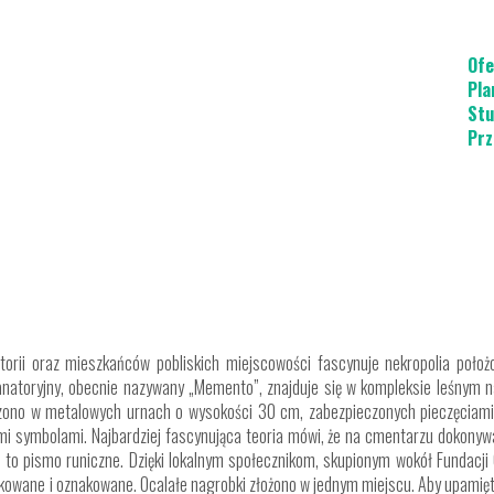
Ofe
Pla
Stu
Prz
storii oraz mieszkańców pobliskich miejscowości fascynuje nekropolia poło
anatoryjny, obecnie nazywany „Memento”, znajduje się w kompleksie leśnym na
ono w metalowych urnach o wysokości 30 cm, zabezpieczonych pieczęciami.
mi symbolami. Najbardziej fascynująca teoria mówi, że na cmentarzu dokonyw
 to pismo runiczne. Dzięki lokalnym społecznikom, skupionym wokół Fundacji
kowane i oznakowane. Ocalałe nagrobki złożono w jednym miejscu. Aby upamię