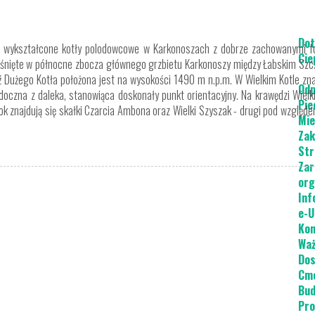
Dot
j wykształcone kotły polodowcowe w Karkonoszach z dobrze zachowanymi fo
Cie
wciśnięte w północne zbocza głównego grzbietu Karkonoszy między Łabskim Sz
Dużego Kotła położona jest na wysokości 1490 m n.p.m. W Wielkim Kotle zna
Odp
idoczna z daleka, stanowiąca doskonały punkt orientacyjny. Na krawędzi Wielk
Pie
k znajdują się skałki Czarcia Ambona oraz Wielki Szyszak - drugi pod względ
Mie
Zak
Str
Zar
org
Inf
e-U
Kon
Waż
Dos
Cme
Bud
Pro