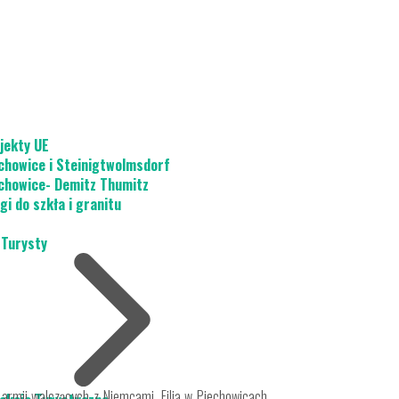
jekty UE
chowice i Steinigtwolmsdorf
chowice- Demitz Thumitz
gi do szkła i granitu
 Turysty
h armii walczących z Niemcami. Filia w Piechowicach