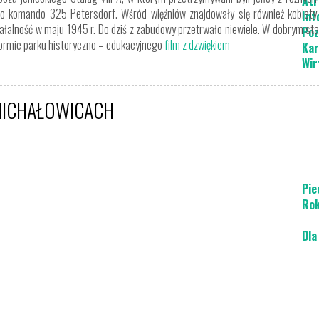
Atr
to komando 325 Petersdorf. Wśród więźniów znajdowały się również kobiety i
Inf
łalność w maju 1945 r. Do dziś z zabudowy przetrwało niewiele. W dobrym stan
Poz
formie parku historyczno – edukacyjnego
film z dzwiękiem
Kar
Wir
MICHAŁOWICACH
Pie
Rok
Dla