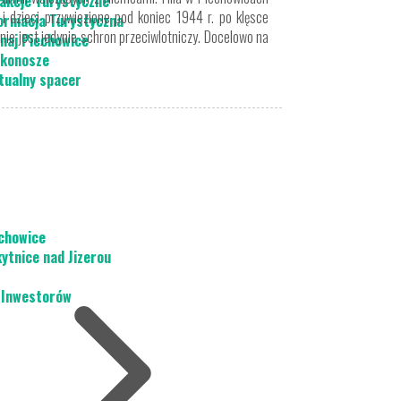
akcje Turystyczne
 dzieci przywiezione pod koniec 1944 r. po klęsce
ormacja Turystyczna
ie jest jedynie schron przeciwlotniczy. Docelowo na
naj Piechowice
konosze
tualny spacer
chowice
ytnice nad Jizerou
 Inwestorów