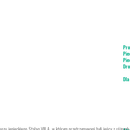
Pro
Pie
Pie
Dro
Dla
bozu jenieckiego Stalag VIII A, w którym przetrzymywani byli jeńcy z różnyc