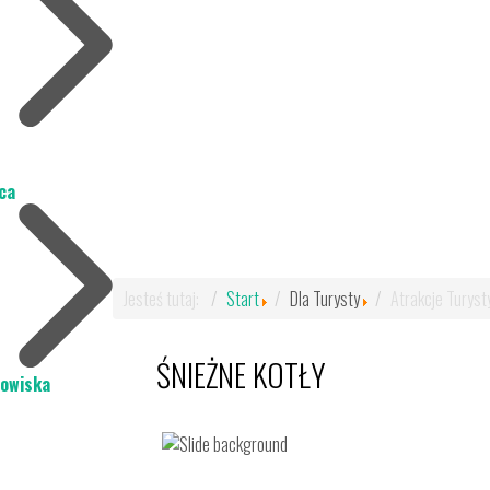
ca
Jesteś tutaj:
Start
Dla Turysty
Atrakcje Turyst
ŚNIEŻNE KOTŁY
dowiska