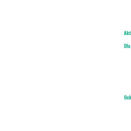
Akt
Dla
Och