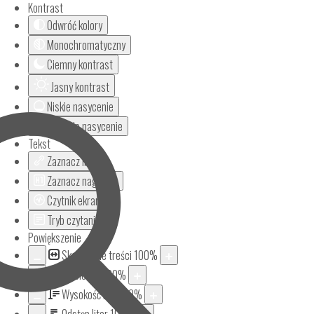
Kontrast
Odwróć kolory
Monochromatyczny
Ciemny kontrast
Jasny kontrast
Niskie nasycenie
Wysokie nasycenie
Tekst
Zaznacz linki
Zaznacz nagłówki
Czytnik ekranu
Tryb czytania
Powiększenie
Skalowanie treści
100
%
Aa
Czcionka
100
%
Wysokość linii
100
%