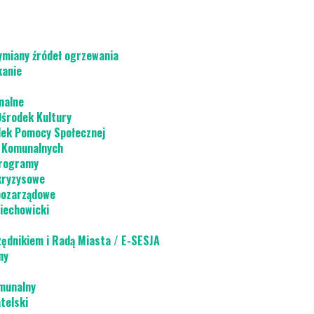
ymiany źródeł ogrzewania
kanie
nalne
Ośrodek Kultury
dek Pomocy Społecznej
g Komunalnych
programy
kryzysowe
pozarządowe
iechowicki
zędnikiem i Radą Miasta / E-SESJA
ny
munalny
telski