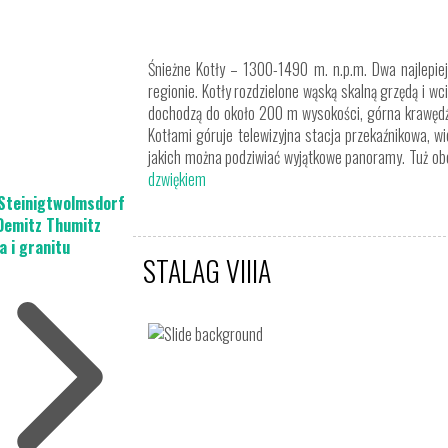
Śnieżne Kotły – 1300-1490 m. n.p.m. Dwa najlepie
regionie. Kotły rozdzielone wąską skalną grzędą i 
dochodzą do około 200 m wysokości, górna krawędź 
Kotłami góruje telewizyjna stacja przekaźnikowa, w
jakich można podziwiać wyjątkowe panoramy. Tuż obo
dzwiękiem
 Steinigtwolmsdorf
Demitz Thumitz
a i granitu
STALAG VIIIA