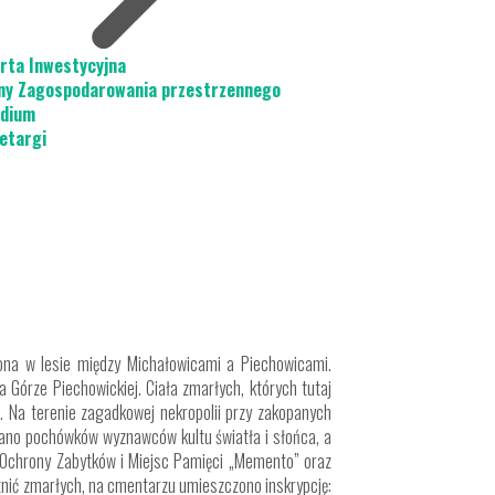
rta Inwestycyjna
ny Zagospodarowania przestrzennego
dium
etargi
żona w lesie między Michałowicami a Piechowicami.
 Górze Piechowickiej. Ciała zmarłych, których tutaj
 Na terenie zagadkowej nekropolii przy zakopanych
ano pochówków wyznawców kultu światła i słońca, a
 Ochrony Zabytków i Miejsc Pamięci „Memento” oraz
tnić zmarłych, na cmentarzu umieszczono inskrypcję: