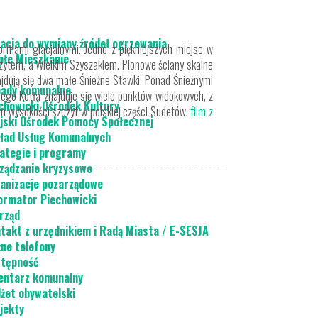
acja do wymiany źródeł ogrzewania
rmami glacjalnymi. Jedno z piękniejszych miejsc w
płe Mieszkanie
czytem, a Wielkim Szyszakiem. Pionowe ściany skalne
jdują się dwa małe Śnieżne Stawki. Ponad Śnieżnymi
ady komunalne
iego Kotła znajduje się wiele punktów widokowych, z
chowicki Ośrodek Kultury
em wysokości szczyt w polskiej części Sudetów.
film z
jski Ośrodek Pomocy Społecznej
ład Usług Komunalnych
ategie i programy
ządzanie kryzysowe
anizacje pozarządowe
ormator Piechowicki
rząd
takt z urzędnikiem i Radą Miasta / E-SESJA
ne telefony
tępność
ntarz komunalny
żet obywatelski
jekty