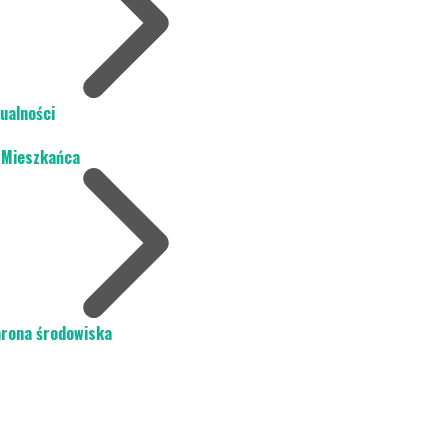
ualności
 Mieszkańca
rona środowiska