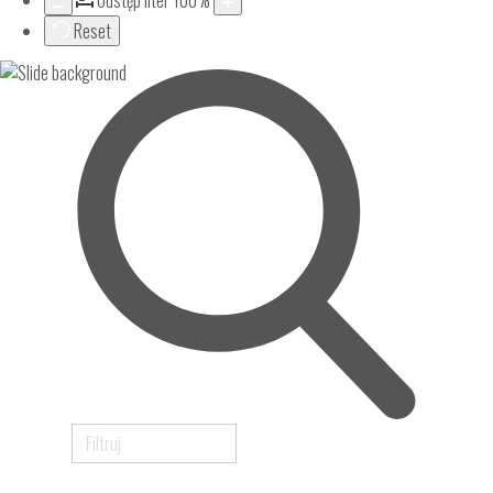
Odstęp liter
100
%
Reset