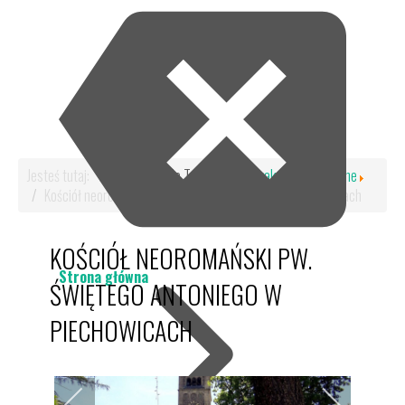
Jesteś tutaj:
Start
Dla Turysty
Atrakcje Turystyczne
Kościół neoromański pw. Świętego Antoniego w Piechowicach
KOŚCIÓŁ NEOROMAŃSKI PW.
Strona główna
ŚWIĘTEGO ANTONIEGO W
PIECHOWICACH