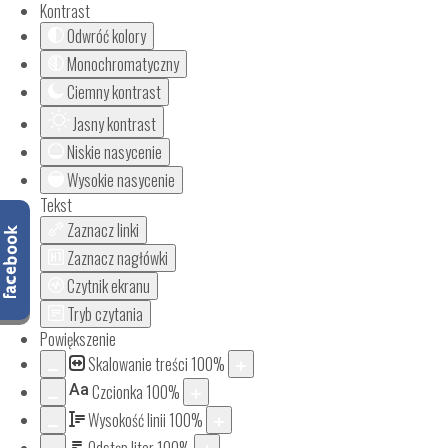
Kontrast
Odwróć kolory
Monochromatyczny
Ciemny kontrast
Jasny kontrast
Niskie nasycenie
Wysokie nasycenie
Tekst
Zaznacz linki
Zaznacz nagłówki
Czytnik ekranu
Tryb czytania
Powiększenie
Skalowanie treści
100
%
Aa
Czcionka
100
%
Wysokość linii
100
%