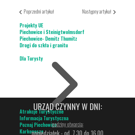
Poprzedni artykuł
Następny artykuł
Projekty UE
Piechowice i Steinigtwolmsdorf
Piechowice- Demitz Thumitz
Drogi do szkła i granitu
Dla Turysty
URZĄD CZYNNY W DNI:
Atrakcje Turystyczne
Informacja Turystyczna
godziny otwarcia:
Poznaj Piechowice
Karkonosze
poniedziałek - od 7.30 do 16.00