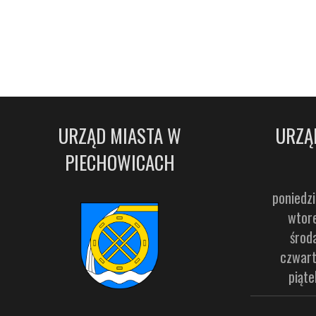
URZĄD MIASTA W
URZĄ
PIECHOWICACH
poniedzi
wtore
środ
czwart
piąte