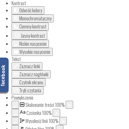
Kontrast
Odwróć kolory
Monochromatyczny
Ciemny kontrast
Jasny kontrast
Niskie nasycenie
Wysokie nasycenie
Tekst
Zaznacz linki
Zaznacz nagłówki
Czytnik ekranu
Tryb czytania
Powiększenie
Skalowanie treści
100
%
Aa
Czcionka
100
%
Wysokość linii
100
%