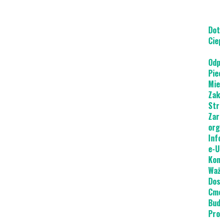
Dot
Cie
Odp
Pie
Mie
Zak
Str
Zar
org
Inf
e-U
Kon
Waż
Dos
Cme
Bud
Pro