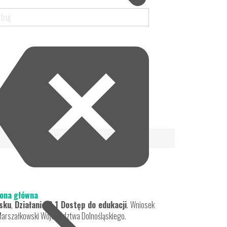
ona główna
ąsku
,
Działanie 8.1 Dostęp do edukacji
. Wniosek
 Marszałkowski Województwa Dolnośląskiego.