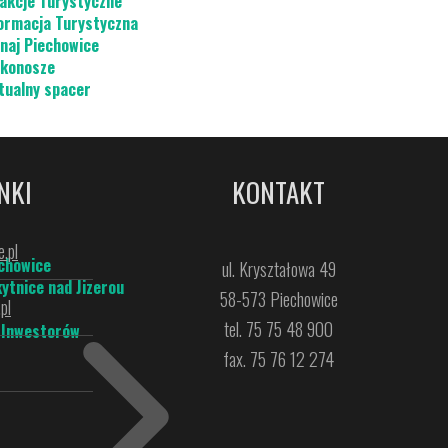
akcje Turystyczne
ormacja Turystyczna
naj Piechowice
konosze
tualny spacer
NKI
KONTAKT
.pl
chowice
ul. Kryształowa 49
ytnice nad Jizerou
58-573 Piechowice
pl
tel. 75 75 48 900
 Inwestorów
fax. 75 76 12 274