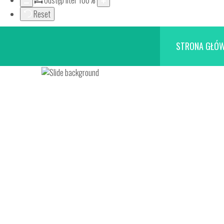
Odstęp liter
100
%
Reset
STRONA GŁÓ