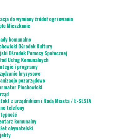
acja do wymiany źródeł ogrzewania
płe Mieszkanie
ady komunalne
chowicki Ośrodek Kultury
jski Ośrodek Pomocy Społecznej
ład Usług Komunalnych
ategie i programy
ządzanie kryzysowe
anizacje pozarządowe
ormator Piechowicki
rząd
takt z urzędnikiem i Radą Miasta / E-SESJA
ne telefony
tępność
ntarz komunalny
żet obywatelski
jekty