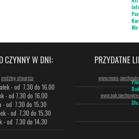
Atr
Inf
Poz
Kar
Wir
D CZYNNY W DNI:
PRZYDATNE LI
godziny otwarcia:
www.mops-piechowice
Pie
ałek - od 7.30 do 16.00
Rok
k - od 7.30 do 16.00
www.pok.piechowice.
Dla
a - od 7.30 do 15.30
ek - od 7.30 do 15.30
k - od 7.30 do 14.30