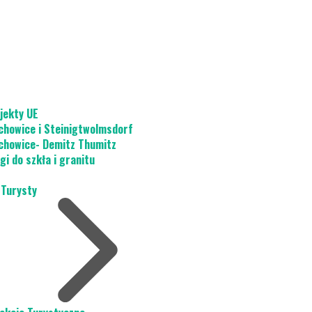
jekty UE
chowice i Steinigtwolmsdorf
chowice- Demitz Thumitz
gi do szkła i granitu
 Turysty