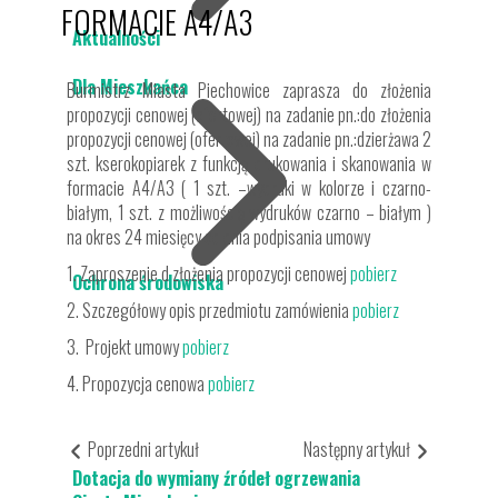
FORMACIE A4/A3
Aktualności
Dla Mieszkańca
Burmistrz Miasta Piechowice zaprasza do złożenia
propozycji cenowej (ofertowej) na zadanie pn.:do złożenia
propozycji cenowej (ofertowej) na zadanie pn.:dzierżawa 2
szt. kserokopiarek z funkcją drukowania i skanowania w
formacie A4/A3 ( 1 szt. –wydruki w kolorze i czarno-
białym, 1 szt. z możliwością wydruków czarno – białym )
na okres 24 miesięcy od dnia podpisania umowy
1. Zaproszenie d złożenia propozycji cenowej
pobierz
Ochrona środowiska
2. Szczegółowy opis przedmiotu zamówienia
pobierz
3. Projekt umowy
pobierz
4. Propozycja cenowa
pobierz
Poprzedni artykuł
Następny artykuł
Dotacja do wymiany źródeł ogrzewania