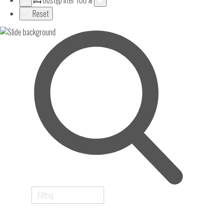
Odstęp liter
100
%
Reset