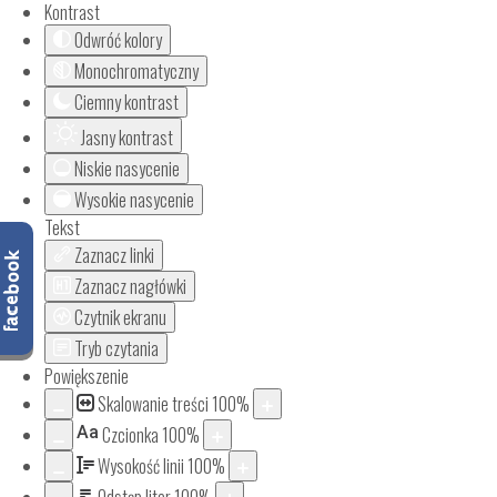
Kontrast
Odwróć kolory
Monochromatyczny
Ciemny kontrast
Jasny kontrast
Niskie nasycenie
Wysokie nasycenie
Tekst
Zaznacz linki
Zaznacz nagłówki
Czytnik ekranu
Tryb czytania
Powiększenie
Skalowanie treści
100
%
Aa
Czcionka
100
%
Wysokość linii
100
%