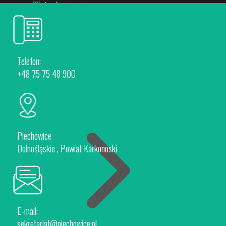
Wirtualny spacer
Telefon:
+48 75 75 48 900
Piechowice
Rokytnice nad Jizerou
Dla Inwestorów
Piechowice
Dolnośląskie , Powiat Karkonoski
E-mail:
Oferta Inwestycyjna
sekretariat@piechowice.pl