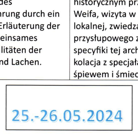
Atr
Inf
Poz
Kar
Wir
Pie
Rok
Dla