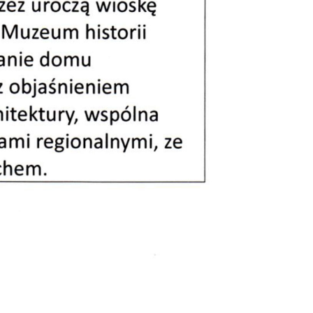
akcje Turystyczne
ormacja Turystyczna
naj Piechowice
konosze
tualny spacer
chowice
ytnice nad Jizerou
 Inwestorów