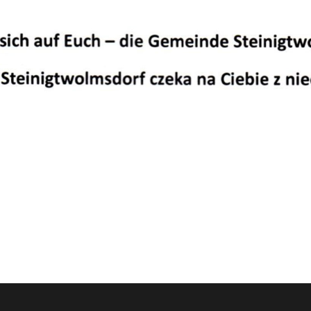
Ofe
Pla
Stu
Prz