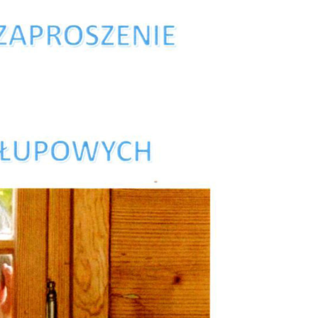
acja do wymiany źródeł ogrzewania
płe Mieszkanie
ady komunalne
chowicki Ośrodek Kultury
jski Ośrodek Pomocy Społecznej
ład Usług Komunalnych
ategie i programy
ządzanie kryzysowe
anizacje pozarządowe
ormator Piechowicki
rząd
takt z urzędnikiem i Radą Miasta / E-SESJA
ne telefony
tępność
ntarz komunalny
żet obywatelski
jekty