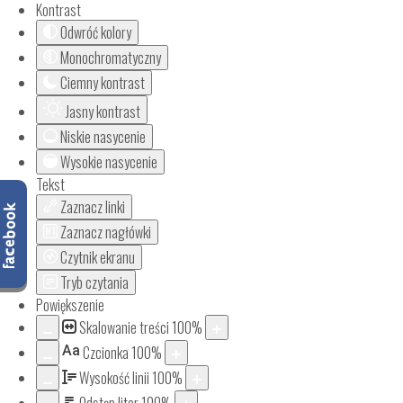
Kontrast
Odwróć kolory
Monochromatyczny
Ciemny kontrast
Jasny kontrast
Niskie nasycenie
Wysokie nasycenie
Tekst
Zaznacz linki
Zaznacz nagłówki
Czytnik ekranu
Tryb czytania
Powiększenie
Skalowanie treści
100
%
Aa
Czcionka
100
%
Wysokość linii
100
%