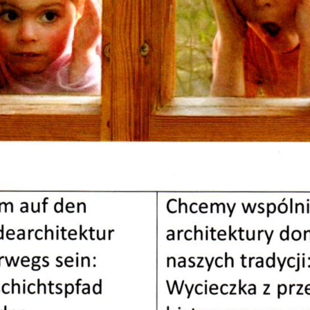
Pro
Pie
Pie
Dro
Dla