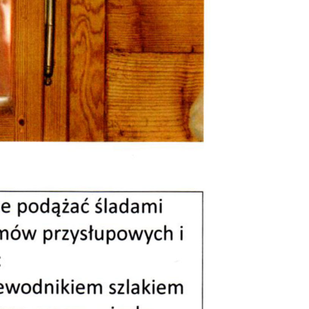
jekty UE
chowice i Steinigtwolmsdorf
chowice- Demitz Thumitz
gi do szkła i granitu
 Turysty