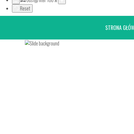
Odstęp liter
100
%
Reset
STRONA GŁÓ