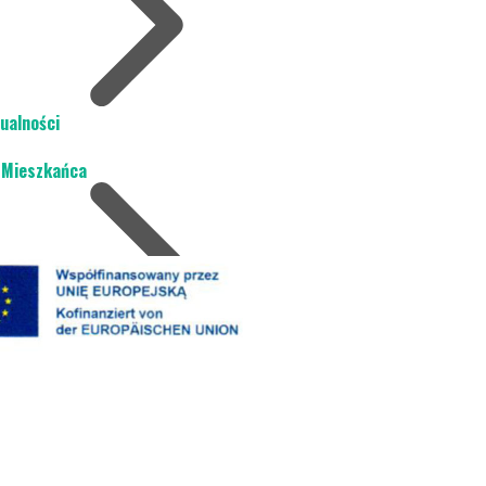
ualności
 Mieszkańca
rona środowiska