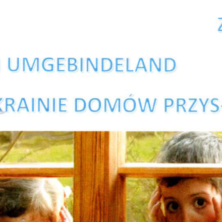
Dot
Cie
Odp
Pie
Mie
Zak
Str
Zar
org
Inf
e-U
Kon
Waż
Dos
Cme
Bud
Pro