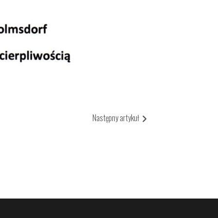
rta Inwestycyjna
ny Zagospodarowania przestrzennego
dium
etargi
Następny artykuł