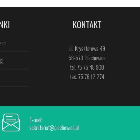
NKI
KONTAKT
.pl
ul. Kryształowa 49
58-573 Piechowice
pl
tel. 75 75 48 900
fax. 75 76 12 274
E-mail:
sekretariat@piechowice.pl