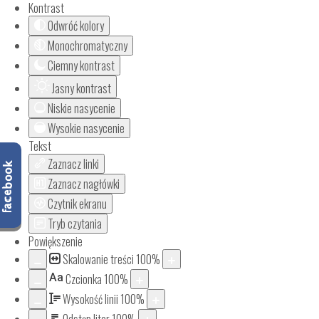
Kontrast
Odwróć kolory
Monochromatyczny
Ciemny kontrast
Jasny kontrast
Niskie nasycenie
Wysokie nasycenie
Tekst
Zaznacz linki
Zaznacz nagłówki
Czytnik ekranu
Tryb czytania
Powiększenie
Skalowanie treści
100
%
Aa
Czcionka
100
%
Wysokość linii
100
%